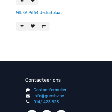
WILKA P664 U-sluitplaat
Contacteer ons
Contactformulier
info@gunsbv.be
014/ 423 823