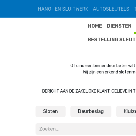
Overslaan naar inhoud
HANG- EN SLUITWERK
AUTOSLEUTELS
HOME
DIENSTEN
BESTELLING SLEU
Of u nu een binnendeur beter wilt 
Wij zijn een erkend slotenm
BERICHT AAN DE ZAKELIJKE KLANT: GELIEVE IN
Sloten
Deurbeslag
Kluiz