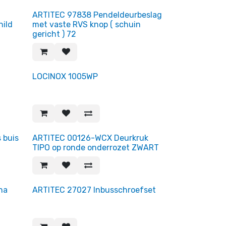
ARTITEC 97838 Pendeldeurbeslag
hild
met vaste RVS knop ( schuin
gericht ) 72
 reeks!
LOCINOX 1005WP
 buis
ARTITEC 00126-WCX Deurkruk
TIPO op ronde onderrozet ZWART
na
ARTITEC 27027 Inbusschroefset