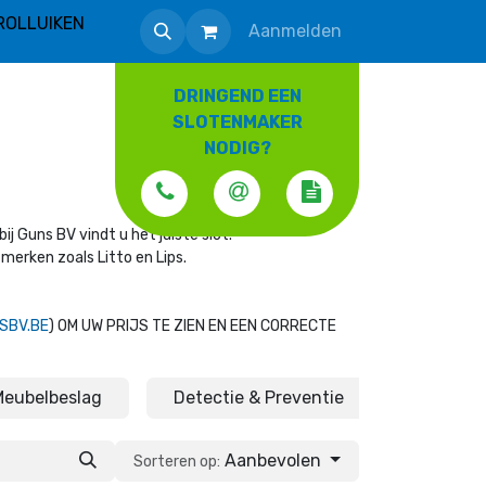
ROLLUIKEN
Aanmelden
DRINGEND EEN
SLOTENMAKER
NODIG?
ij Guns BV vindt u het juiste slot.
merken zoals Litto en Lips.
SBV.BE
) OM UW PRIJS TE ZIEN EN EEN CORRECTE
Meubelbeslag
Detectie & Preventie
Brieven
Aanbevolen
Sorteren op: