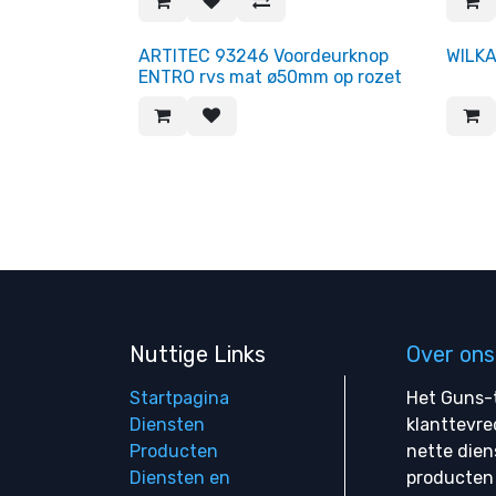
ARTITEC 93246 Voordeurknop
WILKA
ENTRO rvs mat ø50mm op rozet
Nuttige Links
Over ons
Startpagina
Het Guns-t
Diensten
klanttevre
Producten
nette dien
Diensten en
producten 