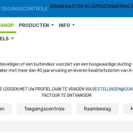
BRANDKASTEN KLUIZEN
ZONWERING 
TOEGANGSCONTROLE
SHOP
PRODUCTEN
INFO
TELS
beveiligen of een buitendeur voorziet van een hoogwaardige sluiting: b
aker met meer dan 40 jaar ervaring en leveren kwaliteitssloten van A-
 TE LOGGEN MET UW PROFIEL (AAN TE VRAGEN VIA
BESTELLINGEN@GUN
FACTUUR TE ONTVANGEN!
en
Toegangscontrole
Raambeslag