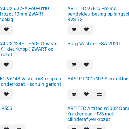
CALUX 632-AI-60-0110
ARTITEC 97815 Proline
ifrozet 10mm ZWART
pendeldeurbeslag op langsc
hoekig
RVS 72
Einde
ALUX 124-TT-60-01 Vaste
Burg Wächter FSA 2020
K ( deurknop ) ZWART op
 rozet
Einde reeks!
EC 96143 Vaste RVS knop op
BASI RT 101+103 Sleutelkluis
 onderrozet - schuin gericht
 9353
ARTITEC Artitec W1002 Don
Krukkenpaar RVS incl.
cilinderafwerkrozet