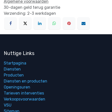
Algemene voorwaarden
30-dagen geld terug garantie
Verzending: 2-3 werkdagen
Nuttige Links
Startpagina
Diensten
Producten
Diensten en producten
Openingsuren
Tarieven interventies
Verkoopsvoorwaarden
VSU
Sitemap