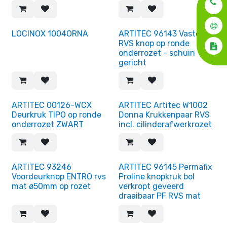
Einde reeks!
LOCINOX 1004ORNA
ARTITEC 96143 Vaste
RVS knop op ronde
onderrozet - schuin
gericht
ARTITEC 00126-WCX
ARTITEC Artitec W1002
Deurkruk TIPO op ronde
Donna Krukkenpaar RVS
onderrozet ZWART
incl. cilinderafwerkrozet
Einde reeks!
ARTITEC 93246
ARTITEC 96145 Permafix
Voordeurknop ENTRO rvs
Proline knopkruk bol
mat ø50mm op rozet
verkropt geveerd
draaibaar PF RVS mat