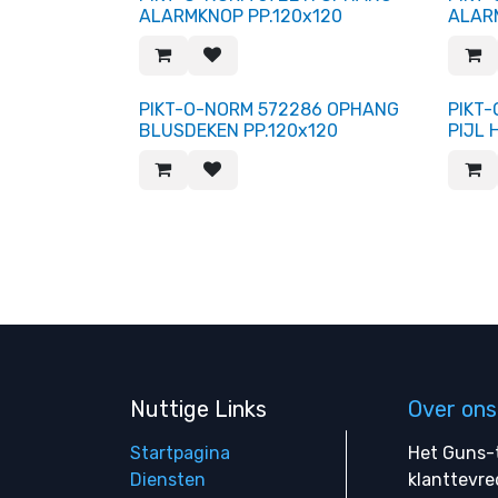
ALARMKNOP PP.120x120
ALAR
PIKT-O-NORM 572286 OPHANG
PIKT
BLUSDEKEN PP.120x120
PIJL 
Nuttige Links
Over ons
Startpagina
Het Guns-t
Diensten
klanttevre