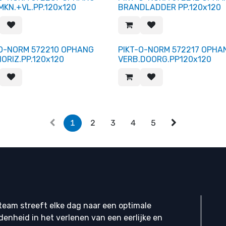
MKN.+VL.PP.120x120
BRANDLADDER PP.120x120
-O-NORM 572210 OPHANG
PIKT-O-NORM 572217 OPHA
HORIZ.PP.120x120
VERB.DOORG.PP120x120
1
2
3
4
5
eam streeft elke dag naar een optimale
denheid in het verlenen van een eerlijke en