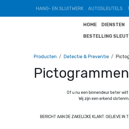
Overslaan naar inhoud
HANG- EN SLUITWERK
AUTOSLEUTELS
HOME
DIENSTEN
BESTELLING SLEU
Producten
Detectie & Preventie
Pict
Pictogrammen
Of u nu een binnendeur beter wilt 
Wij zijn een erkend slotenm
BERICHT AAN DE ZAKELIJKE KLANT: GELIEVE IN