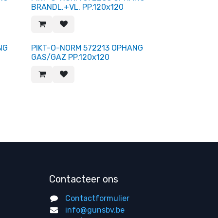
BRANDL.+VL. PP.120x120
NG
PIKT-O-NORM 572213 OPHANG
GAS/GAZ PP.120x120
Contacteer ons
Contactformulier
info@gunsbv.be