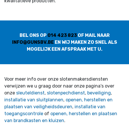
kwalitatieve producten.
BEL ONS OP
014 423 823
OF MAIL NAAR
INFO@GUNSBV.BE
EN WIJ MAKEN ZO SNEL ALS
MOGELIJK EEN AFSPRAAK MET U.
Voor meer info over onze slotenmakersdiensten
verwijzen we u graag door naar onze pagina’s over
onze
sleuteldienst
,
slotenpechdienst
,
beveiliging
,
installatie van sluitplannen
,
openen, herstellen en
plaatsen van veiligheidsdeuren
,
installatie van
toegangscontrole
of
openen, herstellen en plaatsen
van brandkasten en kluizen
.