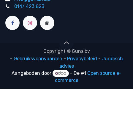
014/ 423 823
Copyright © Guns bv
-
Gebruiksvoorwaarden
-
Privacybeleid
-
Juridisch
advies
Aangeboden door
- De #1
Open source e-
commerce