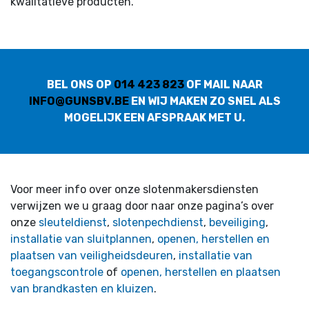
kwalitatieve producten.
BEL ONS OP
014 423 823
OF MAIL NAAR
INFO@GUNSBV.BE
EN WIJ MAKEN ZO SNEL ALS
MOGELIJK EEN AFSPRAAK MET U.
Voor meer info over onze slotenmakersdiensten
verwijzen we u graag door naar onze pagina’s over
onze
sleuteldienst
,
slotenpechdienst
,
beveiliging
,
installatie van sluitplannen
,
openen, herstellen en
plaatsen van veiligheidsdeuren
,
installatie van
toegangscontrole
of
openen, herstellen en plaatsen
van brandkasten en kluizen
.