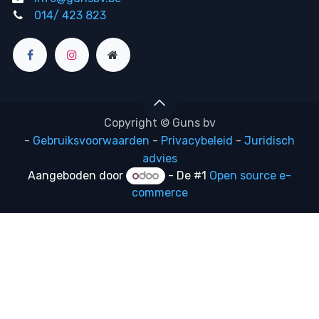
014/ 423 823
Copyright © Guns bv
-
Gebruiksvoorwaarden
-
Privacybeleid
-
Juridisch
advies
Aangeboden door
- De #1
Open source e-
commerce