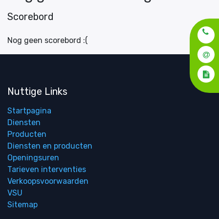
Scorebord
Nog geen scorebord :(
Nuttige Links
Startpagina
Diensten
Producten
Diensten en producten
Openingsuren
Tarieven interventies
Verkoopsvoorwaarden
VSU
Sitemap