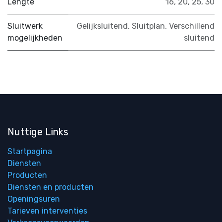
Lengte
16
,
20
,
25
,
30
Sluitwerk
Gelijksluitend
,
Sluitplan
,
Verschillend
mogelijkheden
sluitend
Nuttige Links
Startpagina
Diensten
Producten
Diensten en producten
Openingsuren
Tarieven interventies