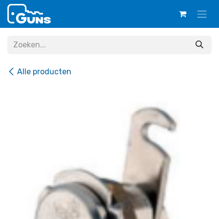
Overslaan naar inhoud
Alle producten