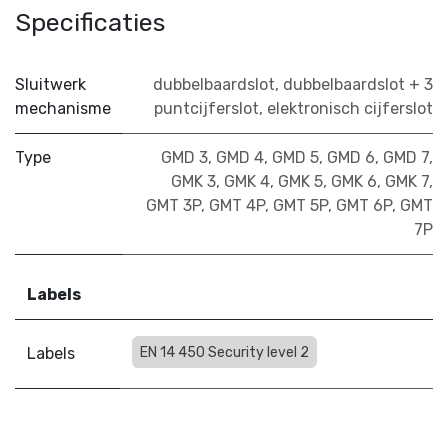
Specificaties
Sluitwerk
dubbelbaardslot
,
dubbelbaardslot + 3
mechanisme
puntcijferslot
,
elektronisch cijferslot
Type
GMD 3
,
GMD 4
,
GMD 5
,
GMD 6
,
GMD 7
,
GMK 3
,
GMK 4
,
GMK 5
,
GMK 6
,
GMK 7
,
GMT 3P
,
GMT 4P
,
GMT 5P
,
GMT 6P
,
GMT
7P
Labels
Labels
EN 14 450 Security level 2