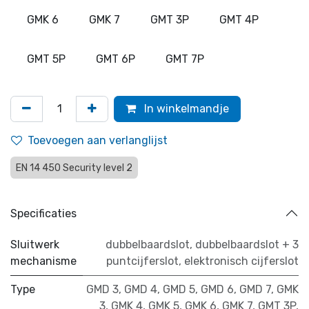
GMK 6
GMK 7
GMT 3P
GMT 4P
GMT 5P
GMT 6P
GMT 7P
In winkelmandje
Toevoegen aan verlanglijst
EN 14 450 Security level 2
Specificaties
Sluitwerk
dubbelbaardslot
,
dubbelbaardslot + 3
mechanisme
puntcijferslot
,
elektronisch cijferslot
Type
GMD 3
,
GMD 4
,
GMD 5
,
GMD 6
,
GMD 7
,
GMK
3
,
GMK 4
,
GMK 5
,
GMK 6
,
GMK 7
,
GMT 3P
,