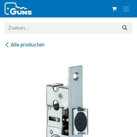
Overslaan naar inhoud
Alle producten