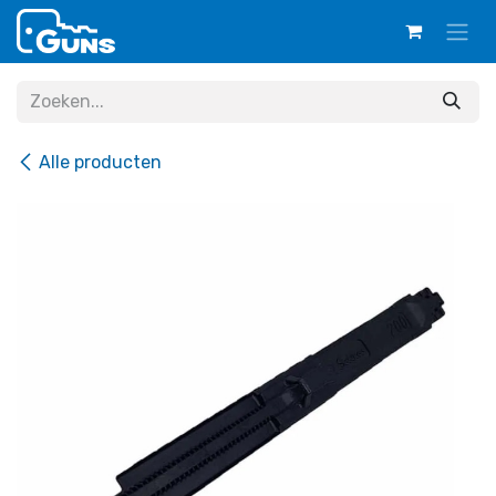
Overslaan naar inhoud
Alle producten