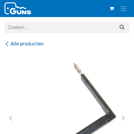
Overslaan naar inhoud
Alle producten