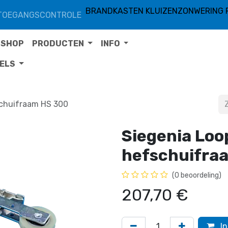
BRANDKASTEN KLUIZEN
ZONWERING 
TOEGANGSCONTROLE
SHOP
PRODUCTEN
INFO
TELS
schuifraam HS 300
Siegenia Loo
hefschuifra
(0 beoordeling)
207,70
€
In