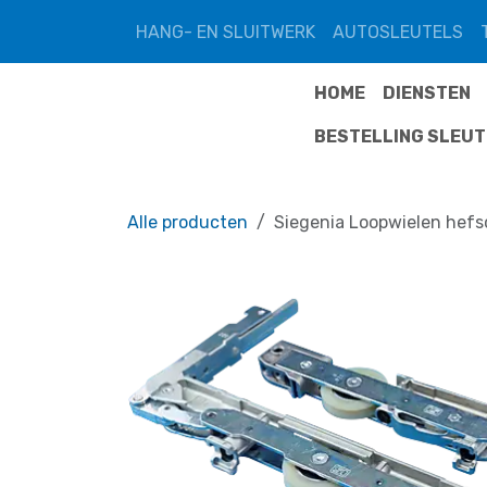
Overslaan naar inhoud
HANG- EN SLUITWERK
AUTOSLEUTELS
HOME
DIENSTEN
BESTELLING SLEU
Alle producten
Siegenia Loopwielen hef