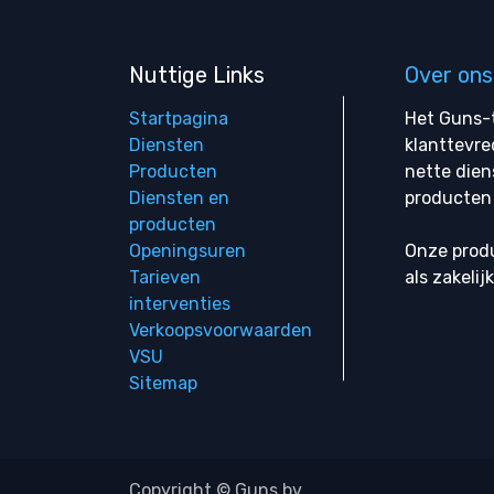
Nuttige Links
Over ons
Startpagina
Het Guns-t
Diensten
klanttevre
Producten
nette dien
Diensten en
producten 
producten
Openingsuren
Onze produ
Tarieven
als zakelij
interventies
Verkoopsvoorwaarden
VSU
Sitemap
Copyright © Guns bv