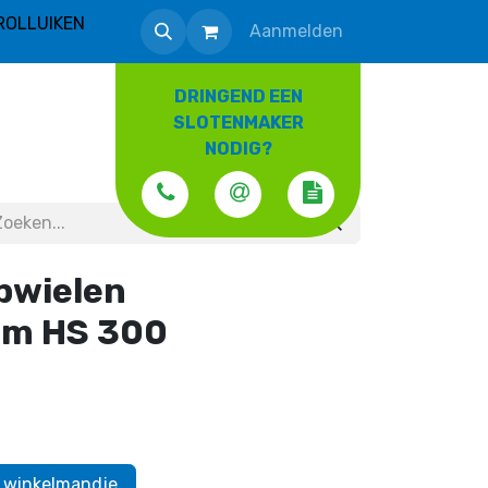
ROLLUIKEN
Aanmelden
DRINGEND EEN
SLOTENMAKER
NODIG?
pwielen
am HS 300
 winkelmandje