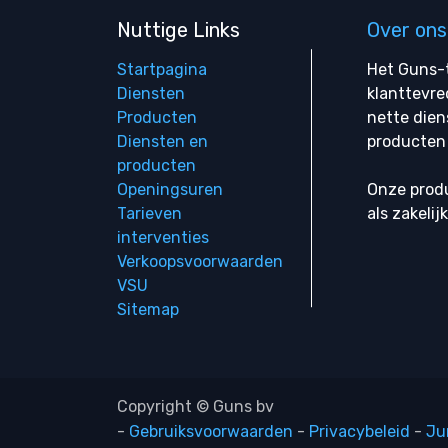
Nuttige Links
Over ons
Startpagina
Het Guns-t
Diensten
klanttevre
Producten
nette dien
Diensten en
producten 
producten
Openingsuren
Onze produ
Tarieven
als zakelij
interventies
Verkoopsvoorwaarden
VSU
Sitemap
Copyright © Guns bv
-
Gebruiksvoorwaarden
-
Privacybeleid
-
Ju