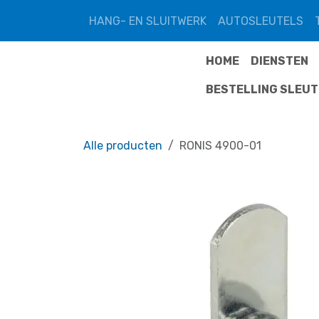
Overslaan naar inhoud
HANG- EN SLUITWERK
AUTOSLEUTELS
HOME
DIENSTEN
BESTELLING SLEU
Alle producten
RONIS 4900-01