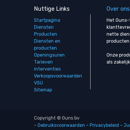
Nuttige Links
Over ons
Startpagina
Het Guns-t
Diensten
klanttevre
Producten
nette dien
Diensten en
producten 
producten
Openingsuren
Onze produ
Tarieven
als zakelij
interventies
Verkoopsvoorwaarden
VSU
Sitemap
Copyright © Guns bv
-
Gebruiksvoorwaarden
-
Privacybeleid
-
Ju