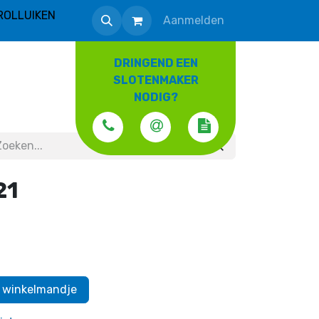
ROLLUIKEN
Aanmelden
DRINGEND EEN
SLOTENMAKER
NODIG?
21
 winkelmandje