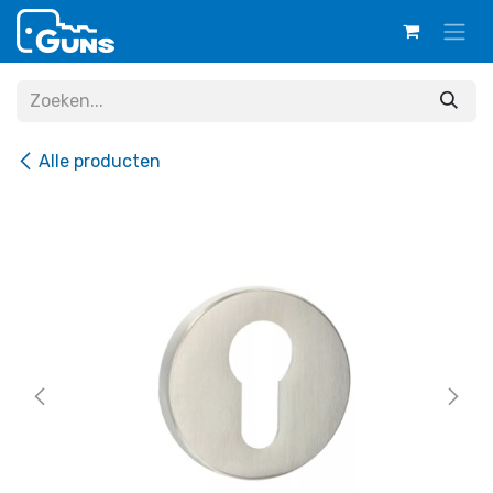
Overslaan naar inhoud
Alle producten