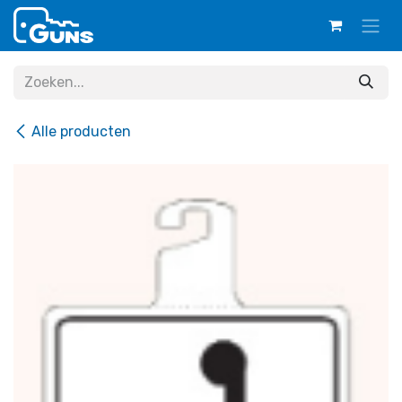
Overslaan naar inhoud
Alle producten