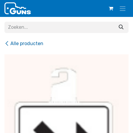
Overslaan naar inhoud
Alle producten