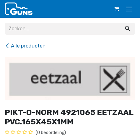
Overslaan naar inhoud
Alle producten
PIKT-O-NORM 4921065 EETZAAL
PVC.165X45X1MM
(0 beoordeling)