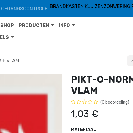
BRANDKASTEN KLUIZEN
ZONWERING 
TOEGANGSCONTROLE
SHOP
PRODUCTEN
INFO
TELS
R + VLAM
PIKT-O-NORM
VLAM
(0 beoordeling)
1,03
€
MATERIAAL