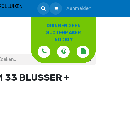
ROLLUIKEN
Aanmelden
DRINGEND EEN
SLOTENMAKER
NODIG?
 33 BLUSSER +