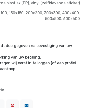
rde plastiek (PP)
,
vinyl (zelfklevende sticker)
x100
,
150x150
,
200x200
,
300x300
,
400x400
,
500x500
,
600x600
ordt doorgegeven na bevestiging van uw
erking van uw betaling.
ragen wij eerst in te loggen (of een profiel
 aankoop.
tie