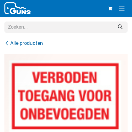
Overslaan naar inhoud
Alle producten