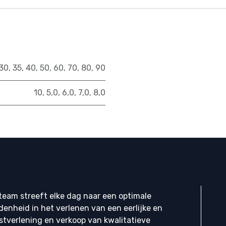
30
,
35
,
40
,
50
,
60
,
70
,
80
,
90
10
,
5,0
,
6,0
,
7,0
,
8,0
eam streeft elke dag naar een optimale
denheid in het verlenen van een eerlijke en
stverlening en verkoop van kwalitatieve