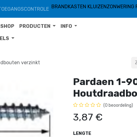
BRANDKASTEN KLUIZEN
ZONWERING 
TOEGANGSCONTROLE
SHOP
PRODUCTEN
INFO
TELS
dbouten verzinkt
Pardaen 1-9
Houtdraadbo
(0 beoordeling)
3,87
€
LENGTE