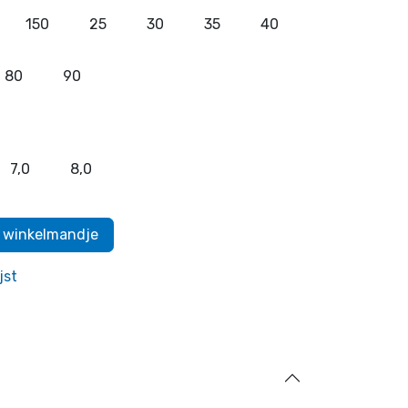
150
25
30
35
40
80
90
7,0
8,0
 winkelmandje
jst