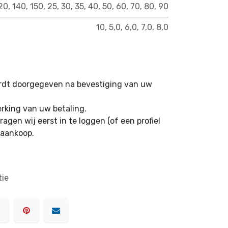
20
,
140
,
150
,
25
,
30
,
35
,
40
,
50
,
60
,
70
,
80
,
90
10
,
5,0
,
6,0
,
7,0
,
8,0
ordt doorgegeven na bevestiging van uw
erking van uw betaling.
ragen wij eerst in te loggen (of een profiel
 aankoop.
tie