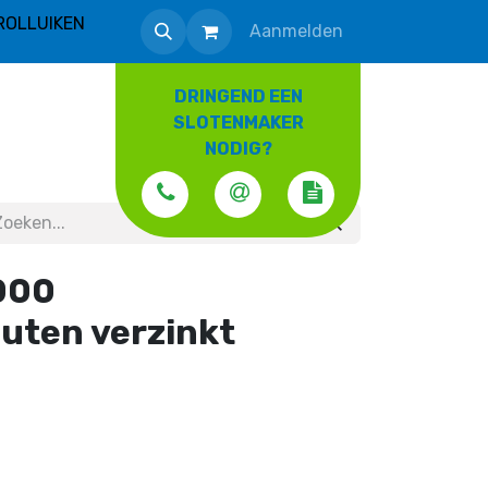
ROLLUIKEN
Aanmelden
DRINGEND EEN
SLOTENMAKER
NODIG?
000
uten verzinkt