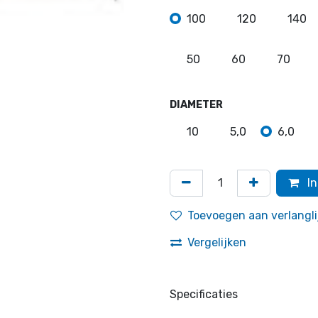
100
120
140
50
60
70
DIAMETER
10
5,0
6,0
In
Toevoegen aan verlangli
Vergelijken
Specificaties