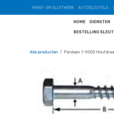
Overslaan naar inhoud
HANG- EN SLUITWERK
AUTOSLEUTELS
HOME
DIENSTEN
BESTELLING SLEU
Alle producten
Pardaen 1-9000 Houtdraa