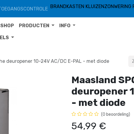
BRANDKASTEN KLUIZEN
ZONWERING 
TOEGANGSCONTROLE
SHOP
PRODUCTEN
INFO
TELS
che deuropener 10-24V AC/DC E-PAL - met diode
Maasland SP
deuropener 
- met diode
(0 beoordeling)
54,99
€