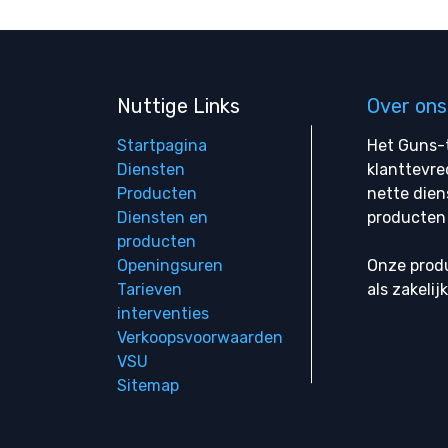
Nuttige Links
Over ons
Startpagina
Het Guns-t
Diensten
klanttevre
Producten
nette dien
Diensten en
producten 
producten
Openingsuren
Onze produ
Tarieven
als zakelij
interventies
Verkoopsvoorwaarden
VSU
Sitemap