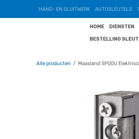
Overslaan naar inhoud
HANG- EN SLUITWERK
AUTOSLEUTELS
HOME
DIENSTEN
BESTELLING SLEU
Alle producten
Maasland SP00U Elektris