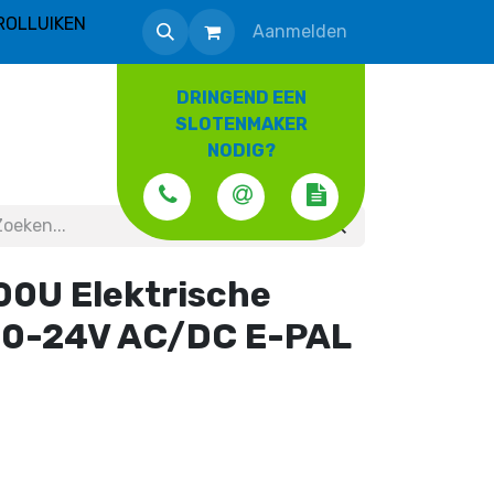
ROLLUIKEN
Aanmelden
DRINGEND EEN
SLOTENMAKER
NODIG?
00U Elektrische
10-24V AC/DC E-PAL