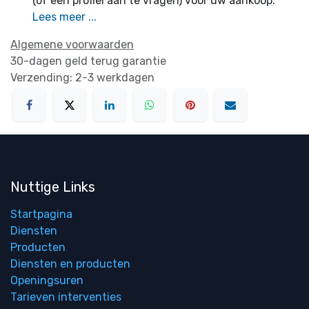
(of een profiel aan te vragen) voor uw aankoop.
Lees meer ...
Algemene voorwaarden
30-dagen geld terug garantie
Verzending: 2-3 werkdagen
Nuttige Links
Startpagina
Diensten
Producten
Diensten en producten
Openingsuren
Tarieven interventies