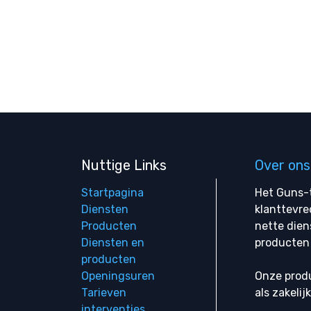
Nuttige Links
Over ons
Startpagina
Het Guns-t
Diensten
klanttevre
Producten
nette dien
Diensten en
producten 
producten
Openingsuren
Onze produ
Tarieven
als zakelij
interventies