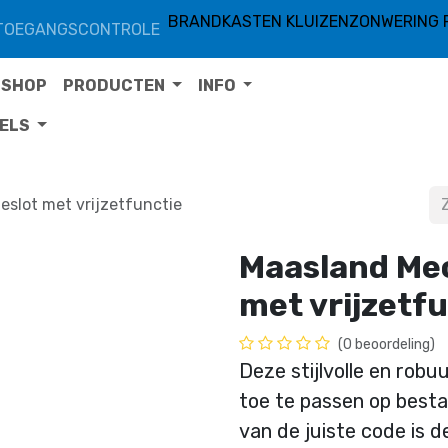
BRANDKASTEN KLUIZEN
ZONWERING 
TOEGANGSCONTROLE
SHOP
PRODUCTEN
INFO
TELS
slot met vrijzetfunctie
Maasland Me
met vrijzetf
(0 beoordeling)
Deze stijlvolle en rob
toe te passen op besta
van de juiste code is 