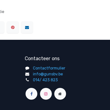
tie
Contacteer ons
Contactformulier
info@gunsbv.be
014/ 423 823