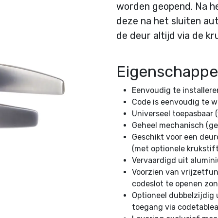
worden geopend. Na he
deze na het sluiten aut
de deur altijd via de k
Eigenschapp
Eenvoudig te installer
Code is eenvoudig te w
Universeel toepasbaar (
Geheel mechanisch (gee
Geschikt voor een deur
(met optionele kruksti
Vervaardigd uit alumin
Voorzien van vrijzetfun
codeslot te openen zon
Optioneel dubbelzijdig 
toegang via codetablea