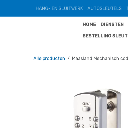
Overslaan naar inhoud
HANG- EN SLUITWERK
AUTOSLEUTELS
HOME
DIENSTEN
BESTELLING SLEU
Alle producten
Maasland Mechanisch code