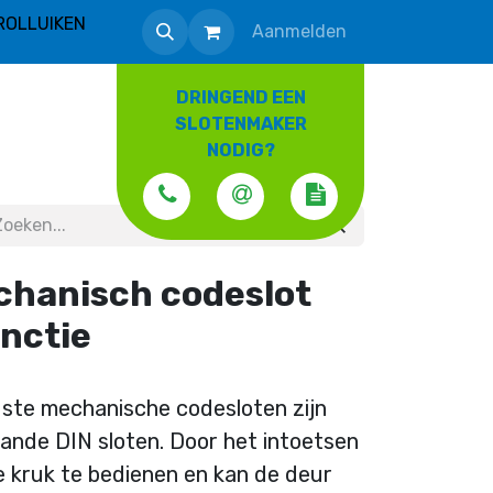
ROLLUIKEN
Aanmelden
DRINGEND EEN
SLOTENMAKER
NODIG?
chanisch codeslot
unctie
uuste mechanische codesloten zijn
ande DIN sloten. Door het intoetsen
de kruk te bedienen en kan de deur