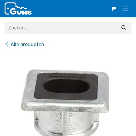
Overslaan naar inhoud
Alle producten