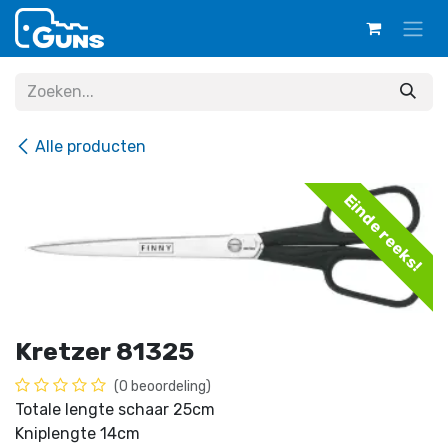
Overslaan naar inhoud
Alle producten
Einde reeks!
Kretzer 81325
(0 beoordeling)
Totale lengte schaar 25cm
Kniplengte 14cm