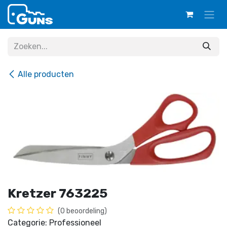
Overslaan naar inhoud
Alle producten
Kretzer 763225
(0 beoordeling)
Categorie: Professioneel