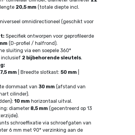
rlengte
20,5 mm
(totale diepte incl.
iverseel omnidirectioneel (geschikt voor
.
t:
Specifiek ontworpen voor geprofileerde
 mm
(D-profiel / halfrond).
 sluiting via een soepele 360°
 inclusief
2 bijbehorende sleutels
.
g:
7,5 mm
| Breedte slotkast:
50 mm
|
ste dornmaat van
30 mm
(afstand van
art cilinder).
dden):
10 mm
horizontaal uitval.
ing: diameter
8,5 mm
(gecentreerd op 13
rzijde).
nts schroeffixatie via schroefgaten van
eter 6 mm met 90° verzinking aan de