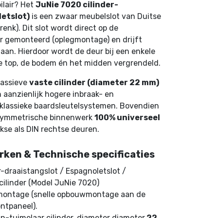
ilair? Het
JuNie 7020 cilinder-
letslot)
is een zwaar meubelslot van Duitse
renk). Dit slot wordt direct op de
r gemonteerd (oplegmontage) en drijft
aan. Hierdoor wordt de deur bij een enkele
n de top, de bodem én het midden vergrendeld.
massieve
vaste cilinder (diameter 22 mm)
n aanzienlijk hogere inbraak- en
 klassieke baardsleutelsystemen. Bovendien
n symmetrische binnenwerk
100% universeel
nkse als DIN rechtse deuren.
rken & Technische specificaties
r-draaistangslot / Espagnoletslot /
cilinder (Model JuNie 7020)
ontage (snelle opbouwmontage aan de
ontpaneel).
n-tuimelaar cilinder, diameter diameter
22