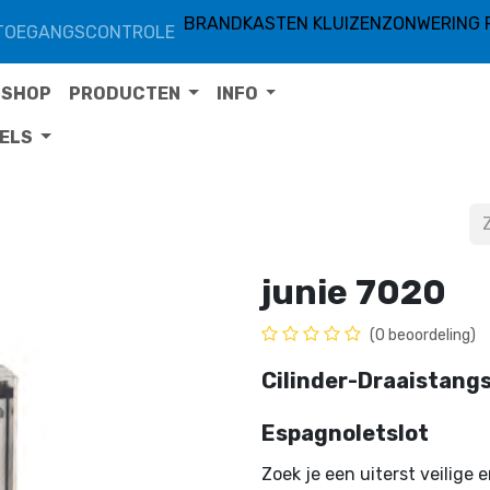
BRANDKASTEN KLUIZEN
ZONWERING 
TOEGANGSCONTROLE
SHOP
PRODUCTEN
INFO
TELS
junie 7020
(0 beoordeling)
Cilinder-Draaistang
Espagnoletslot
Zoek je een uiterst veilige 