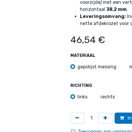
voorzijde) met een ver
horizontaal
38,2 mm
.
Leveringsomvang:
In
nette afdekrozet voor 
46,54
€
MATERIAAL
gepolijst messing
m
RICHTING
links
rechts
In
Toevoegen aan verlangli