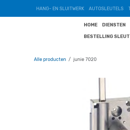
Overslaan naar inhoud
HANG- EN SLUITWERK
AUTOSLEUTELS
HOME
DIENSTEN
BESTELLING SLEU
Alle producten
junie 7020