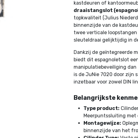
kastdeuren of kantoormeub
draaistangslot (espagno
topkwaliteit (Julius Niederd
binnenzijde van de kastdeu
twee verticale loopstangen 
sleuteldraai gelijktijdig i
Dankzij de geïntegreerde 
biedt dit espagnoletslot ee
manipulatiebeveiliging dan
is de JuNie 7020 door zij
inzetbaar voor zowel DIN li
Belangrijkste kenme
Type product:
Cilinde
Meerpuntssluiting met 
Montagewijze:
Oplegm
binnenzijde van het fr
Cilinder Type:
Vaste pi