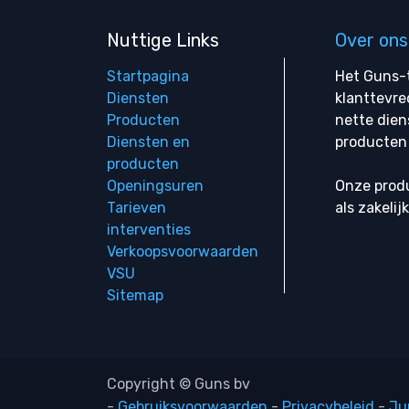
Nuttige Links
Over ons
Startpagina
Het Guns-t
Diensten
klanttevre
Producten
nette dien
Diensten en
producten 
producten
Openingsuren
Onze produ
Tarieven
als zakelij
interventies
Verkoopsvoorwaarden
VSU
Sitemap
Copyright © Guns bv
-
Gebruiksvoorwaarden
-
Privacybeleid
-
Ju