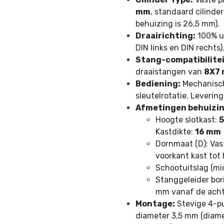
mm
, standaard cilinde
behuizing is 26,5 mm).
Draairichting:
100% un
DIN links en DIN rechts)
Stang-compatibilitei
draaistangen van
8X7
Bediening:
Mechanische
sleutelrotatie. Levering
Afmetingen behuizin
Hoogte slotkast:
5
Kastdikte:
16 mm
Dornmaat (D): Va
voorkant kast tot h
Schootuitslag (mi
Stanggeleider bor
mm vanaf de achte
Montage:
Stevige 4-pu
diameter 3,5 mm (diam