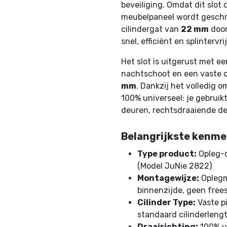
beveiliging. Omdat dit slot 
meubelpaneel wordt geschr
cilindergat van
22 mm
door
snel, efficiënt en splintervrij
Het slot is uitgerust met e
nachtschoot en een vaste 
mm
. Dankzij het volledig 
100% universeel: je gebruik
deuren, rechtsdraaiende de
Belangrijkste kenme
Type product:
Opleg-c
(Model JuNie 2822)
Montagewijze:
Oplegm
binnenzijde, geen frees
Cilinder Type:
Vaste pi
standaard cilinderleng
Draairichting:
100% un