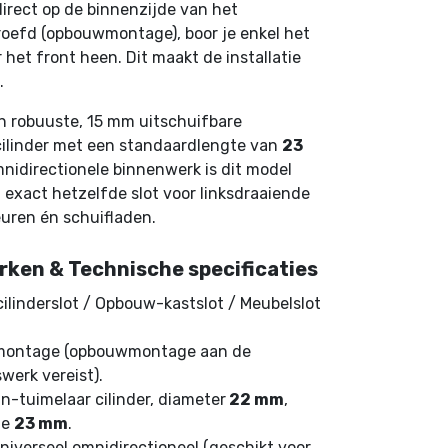
direct op de binnenzijde van het
oefd (opbouwmontage), boor je enkel het
 het front heen. Dit maakt de installatie
.
en robuuste, 15 mm uitschuifbare
cilinder met een standaardlengte van
23
omnidirectionele binnenwerk is dit model
t exact hetzelfde slot voor linksdraaiende
uren én schuifladen.
rken & Technische specificaties
ilinderslot / Opbouw-kastslot / Meubelslot
ontage (opbouwmontage aan de
werk vereist).
n-tuimelaar cilinder, diameter
22 mm
,
te
23 mm
.
iverseel omnidirectioneel (geschikt voor