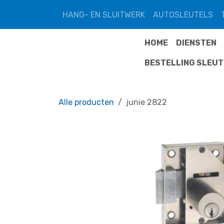
Overslaan naar inhoud
HANG- EN SLUITWERK
AUTOSLEUTELS
HOME
DIENSTEN
BESTELLING SLEU
Alle producten
junie 2822