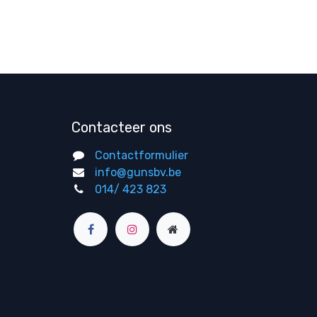
Contacteer ons
Contactformulier
info@gunsbv.be
014/ 423 823