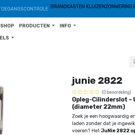
BRANDKASTEN KLUIZEN
ZONWERING 
TOEGANGSCONTROLE
SHOP
PRODUCTEN
INFO
TELS
junie 2822
(0 beoordeling)
Opleg-Cilinderslot –
(diameter 22mm)
Zoek je een hoogwaardig en 
laden zonder dat je ingewik
voeren? Het
JuNie 2822 o