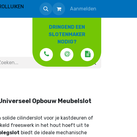
ROLLUIKEN
Aanmelden
DRINGEND EEN
SLOTENMAKER
NODIG?
 Universeel Opbouw Meubelslot
solide cilinderslot voor je kastdeuren of
keld freeswerk in het hout hoeft uit te
plegslot
biedt de ideale mechanische