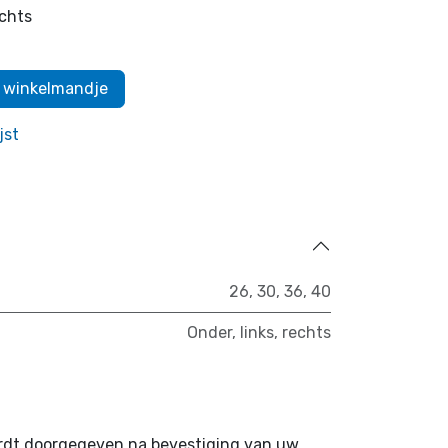
chts
 winkelmandje
jst
26
,
30
,
36
,
40
Onder
,
links
,
rechts
ordt doorgegeven na bevestiging van uw