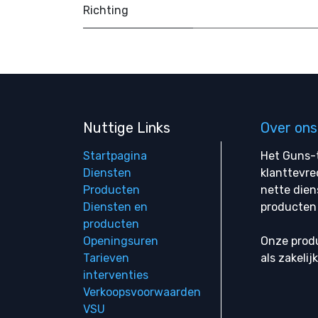
Richting
Nuttige Links
Over ons
Startpagina
Het Guns-t
Diensten
klanttevre
Producten
nette dien
Diensten en
producten 
producten
Openingsuren
Onze produ
Tarieven
als zakelij
interventies
Verkoopsvoorwaarden
VSU