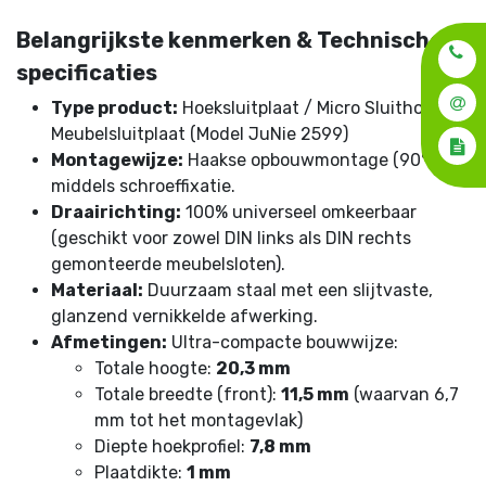
Belangrijkste kenmerken & Technische
specificaties
Type product:
Hoeksluitplaat / Micro Sluithoek /
Meubelsluitplaat (Model JuNie 2599)
Montagewijze:
Haakse opbouwmontage (90°)
middels schroeffixatie.
Draairichting:
100% universeel omkeerbaar
(geschikt voor zowel DIN links als DIN rechts
gemonteerde meubelsloten).
Materiaal:
Duurzaam staal met een slijtvaste,
glanzend vernikkelde afwerking.
Afmetingen:
Ultra-compacte bouwwijze:
Totale hoogte:
20,3 mm
Totale breedte (front):
11,5 mm
(waarvan 6,7
mm tot het montagevlak)
Diepte hoekprofiel:
7,8 mm
Plaatdikte:
1 mm