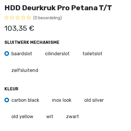
HDD Deurkruk Pro Petana T/T
(0 beoordeling)
103,35
€
SLUITWERK MECHANISME
baardslot
cilinderslot
toiletslot
zelfsluitend
KLEUR
carbon black
inox look
old silver
old yellow
wit
zwart