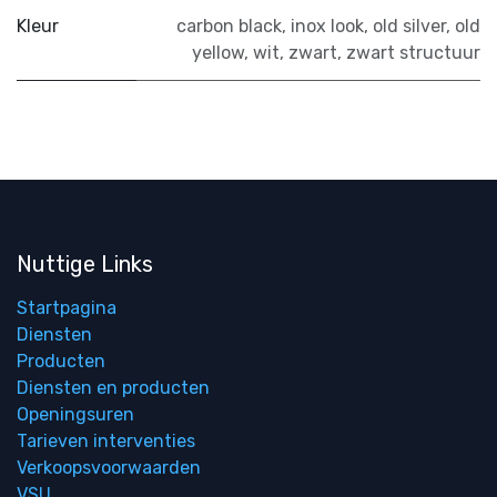
Kleur
carbon black
,
inox look
,
old silver
,
old
yellow
,
wit
,
zwart
,
zwart structuur
Nuttige Links
Startpagina
Diensten
Producten
Diensten en producten
Openingsuren
Tarieven interventies
Verkoopsvoorwaarden
VSU