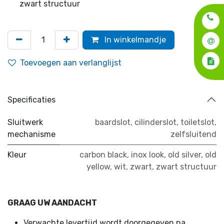
zwart structuur
In winkelmandje
Toevoegen aan verlanglijst
Specificaties
Sluitwerk
baardslot
,
cilinderslot
,
toiletslot
,
mechanisme
zelfsluitend
Kleur
carbon black
,
inox look
,
old silver
,
old
yellow
,
wit
,
zwart
,
zwart structuur
GRAAG UW AANDACHT
Verwachte levertijd wordt doorgegeven na