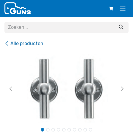
Overslaan naar inhoud
Alle producten