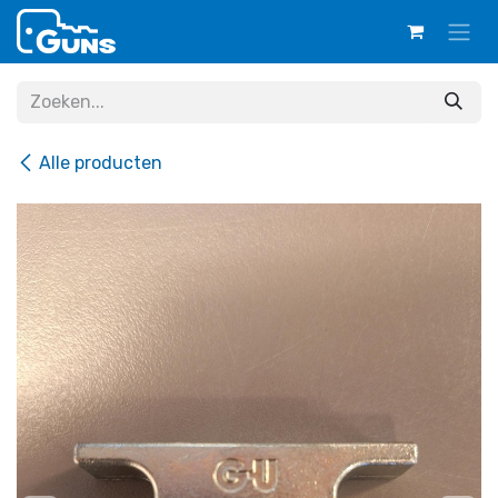
Overslaan naar inhoud
Alle producten