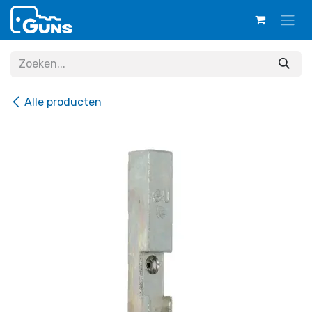
Overslaan naar inhoud
Alle producten