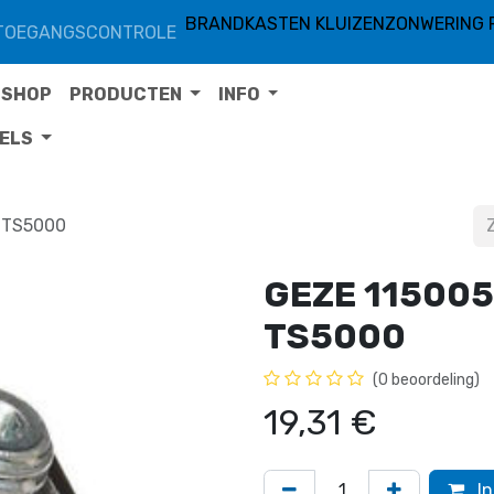
BRANDKASTEN KLUIZEN
ZONWERING 
TOEGANGSCONTROLE
SHOP
PRODUCTEN
INFO
TELS
r TS5000
GEZE 115005 
TS5000
(0 beoordeling)
19,31
€
In