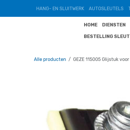
Overslaan naar inhoud
HANG- EN SLUITWERK
AUTOSLEUTELS
HOME
DIENSTEN
BESTELLING SLEU
Alle producten
GEZE 115005 Glijstuk voo