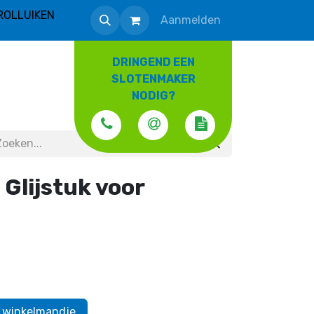
ROLLUIKEN
Aanmelden
DRINGEND EEN
SLOTENMAKER
NODIG?
Glijstuk voor
 winkelmandje