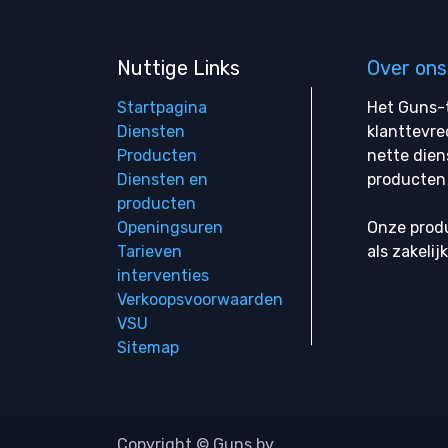
Nuttige Links
Over ons
Startpagina
Het Guns-t
Diensten
klanttevre
Producten
nette dien
Diensten en
producten 
producten
Openingsuren
Onze produ
Tarieven
als zakelij
interventies
Verkoopsvoorwaarden
VSU
Sitemap
Copyright © Guns bv