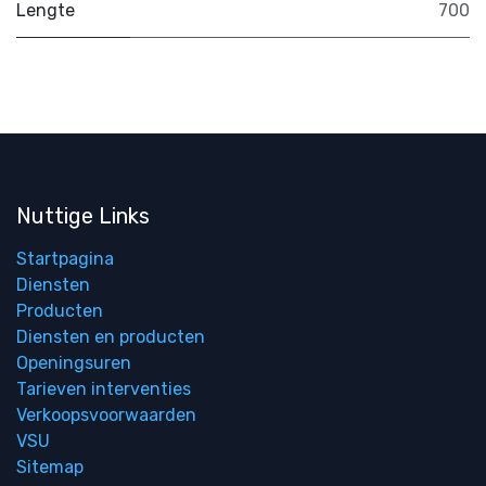
Lengte
700
Nuttige Links
Startpagina
Diensten
Producten
Diensten en producten
Openingsuren
Tarieven interventies
Verkoopsvoorwaarden
VSU
Sitemap