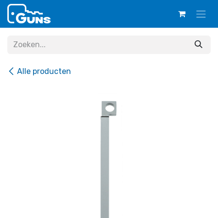
Overslaan naar inhoud
Alle producten