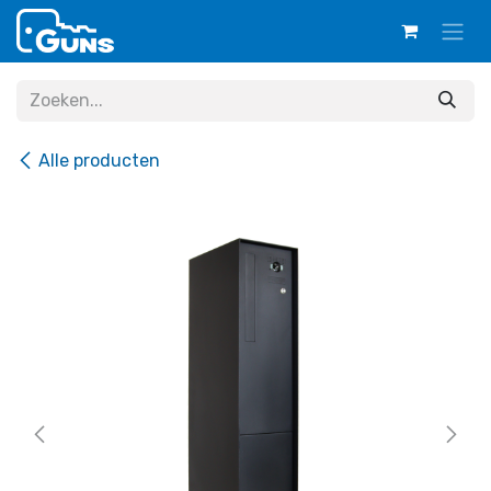
Overslaan naar inhoud
Alle producten