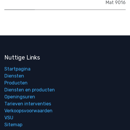
Mat 9016
Nuttige Links
Startpagina
Diensten
Producten
Diensten en producten
Openingsuren
Tarieven interventies
Verkoopsvoorwaarden
VSU
Sitemap