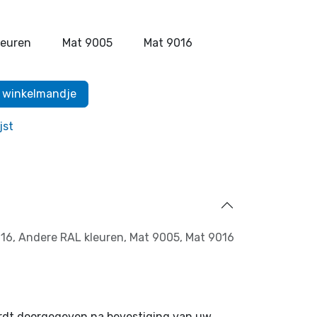
leuren
Mat 9005
Mat 9016
 winkelmandje
jst
16
,
Andere RAL kleuren
,
Mat 9005
,
Mat 9016
ordt doorgegeven na bevestiging van uw