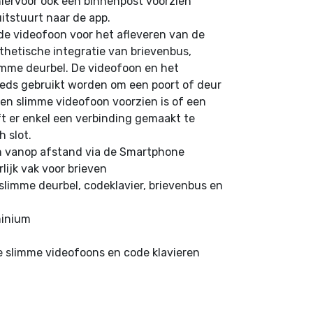
iervoor ook een binnenpost voorzien
uitstuurt naar de app.
de videofoon voor het afleveren van de
thetische integratie van brievenbus,
imme deurbel. De videofoon en het
eds gebruikt worden om een poort of deur
een slimme videofoon voorzien is of een
t er enkel een verbinding gemaakt te
 slot.
n vanop afstand via de Smartphone
lijk vak voor brieven
 slimme deurbel, codeklavier, brievenbus en
minium
 slimme videofoons en code klavieren