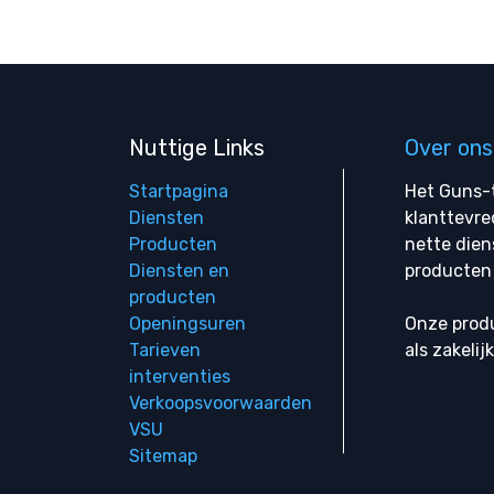
Nuttige Links
Over ons
Startpagina
Het Guns-t
Diensten
klanttevre
Producten
nette dien
Diensten en
producten 
producten
Openingsuren
Onze produ
Tarieven
als zakelij
interventies
Verkoopsvoorwaarden
VSU
Sitemap