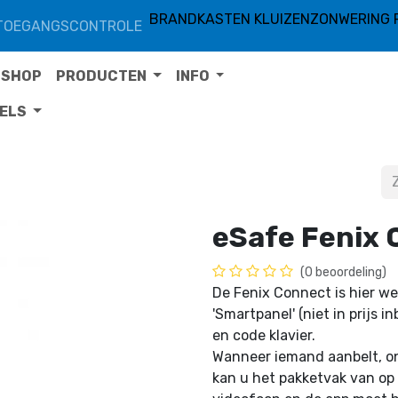
BRANDKASTEN KLUIZEN
ZONWERING 
TOEGANGSCONTROLE
SHOP
PRODUCTEN
INFO
TELS
eSafe Fenix
(0 beoordeling)
De Fenix Connect is hier w
'Smartpanel' (niet in prijs
en code klavier.
Wanneer iemand aanbelt, on
kan u het pakketvak van op