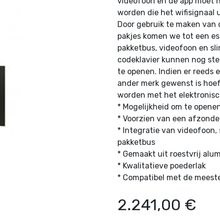
videofoon en de app moet h
worden die het wifisignaal 
Door gebruik te maken van 
pakjes komen we tot een es
pakketbus, videofoon en sl
codeklavier kunnen nog ste
te openen. Indien er reeds 
ander merk gewenst is hoef
worden met het elektronisch
* Mogelijkheid om te opene
* Voorzien van een afzonder
* Integratie van videofoon,
pakketbus
* Gemaakt uit roestvrij alu
* Kwalitatieve poederlak
* Compatibel met de meeste
2.241,00
€