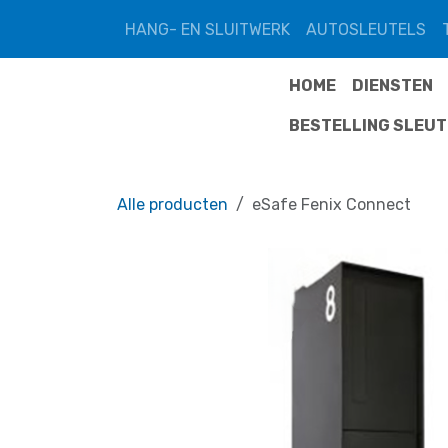
Overslaan naar inhoud
HANG- EN SLUITWERK
AUTOSLEUTELS
HOME
DIENSTEN
BESTELLING SLEU
Alle producten
eSafe Fenix Connect