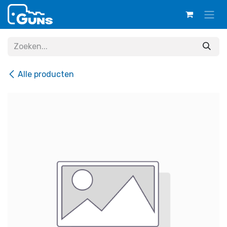
Overslaan naar inhoud
Alle producten