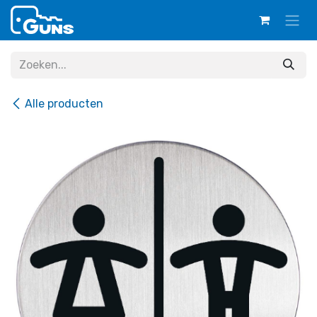
Overslaan naar inhoud
Alle producten