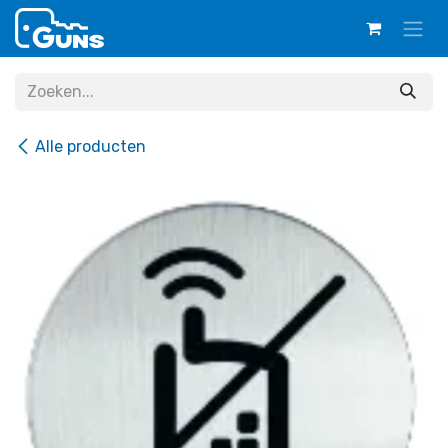
Overslaan naar inhoud
Alle producten