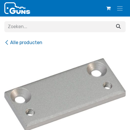
Overslaan naar inhoud
Alle producten