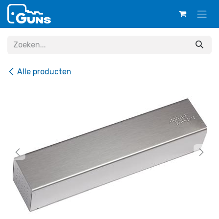
Overslaan naar inhoud
Alle producten