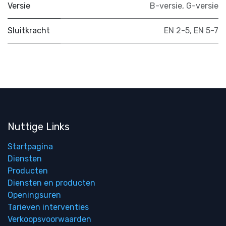
Versie
B-versie
,
G-versie
Sluitkracht
EN 2-5
,
EN 5-7
Nuttige Links
Startpagina
Diensten
Producten
Diensten en producten
Openingsuren
Tarieven interventies
Verkoopsvoorwaarden