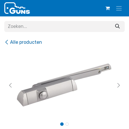
Overslaan naar inhoud
Alle producten