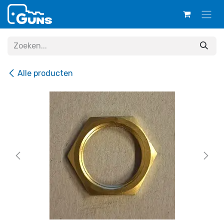
Overslaan naar inhoud
Alle producten