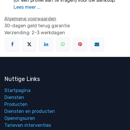
(of een profiel aan te vragen) voor uw aankoop.
Lees meer ...
Algemene voorwaarden
30-dagen geld terug garantie
Verzending: 2-3 werkdagen
Nuttige Links
Startpagina
Diensten
Producten
Diensten en producten
Openingsuren
Tarieven interventies