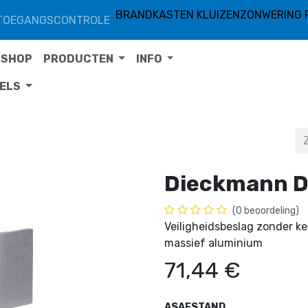
BRANDKASTEN KLUIZEN
ZONWERING 
TOEGANGSCONTROLE
SHOP
PRODUCTEN
INFO
TELS
Dieckmann 
(0 beoordeling)
Veiligheidsbeslag zonder ke
massief aluminium
71,44
€
ASAFSTAND