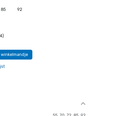
85
92
4)
 winkelmandje
jst
55
,
70
,
72
,
85
,
92