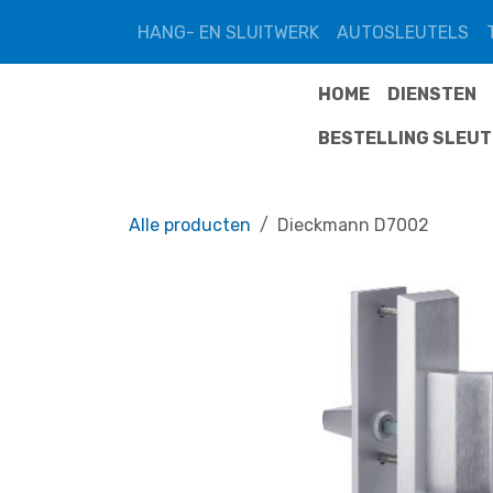
Overslaan naar inhoud
HANG- EN SLUITWERK
AUTOSLEUTELS
HOME
DIENSTEN
BESTELLING SLEU
Alle producten
Dieckmann D7002