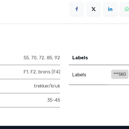
55
,
70
,
72
,
85
,
92
Labels
F1
,
F2
,
brons (F4)
Labels
***SKG
trekker/kruk
35-45