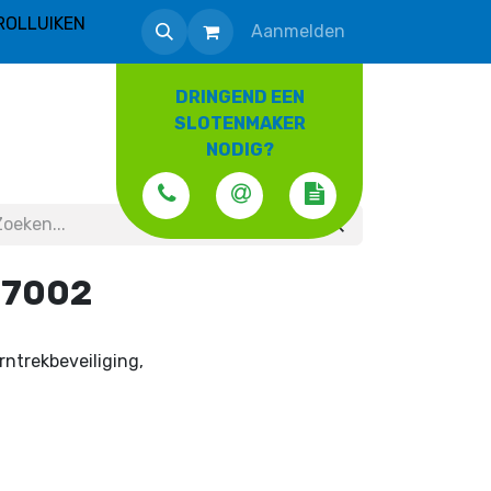
ROLLUIKEN
Aanmelden
DRINGEND EEN
SLOTENMAKER
NODIG?
D7002
rntrekbeveiliging,