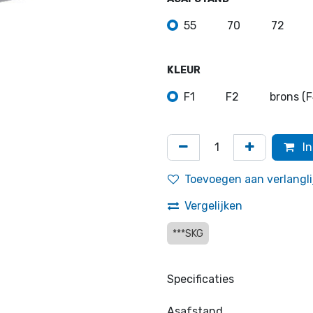
55
70
72
KLEUR
F1
F2
brons (F
In
Toevoegen aan verlangli
Vergelijken
***SKG
Specificaties
Asafstand