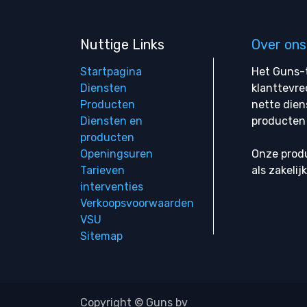
Nuttige Links
Over ons
Startpagina
Het Guns-t
Diensten
klanttevre
Producten
nette dien
Diensten en
producten 
producten
Openingsuren
Onze produ
Tarieven
als zakelij
interventies
Verkoopsvoorwaarden
VSU
Sitemap
Copyright © Guns bv