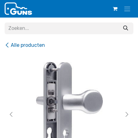
Overslaan naar inhoud
Alle producten