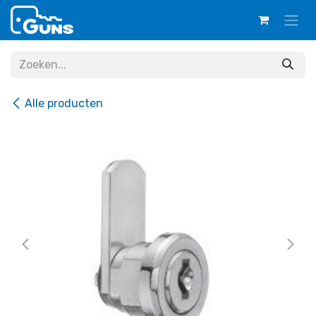
Overslaan naar inhoud
Alle producten