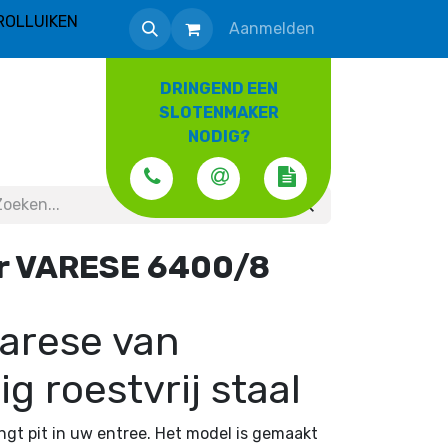
ROLLUIKEN
Aanmelden
DRINGEND EEN
SLOTENMAKER
NODIG?
r VARESE 6400/8
arese van
 roestvrij staal
ngt pit in uw entree. Het model is gemaakt