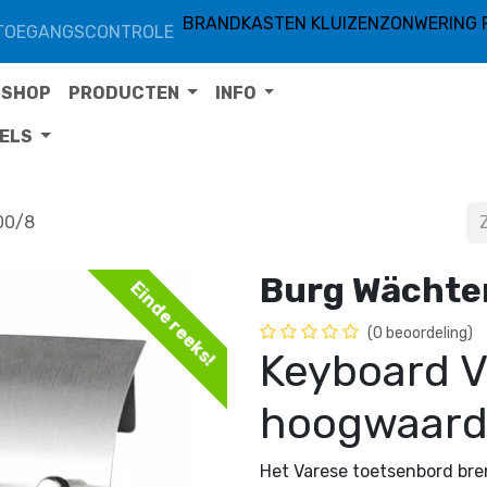
BRANDKASTEN KLUIZEN
ZONWERING 
TOEGANGSCONTROLE
SHOP
PRODUCTEN
INFO
TELS
00/8
Burg Wächte
Einde reeks!
(0 beoordeling)
Keyboard V
hoogwaardig
Het Varese toetsenbord bre