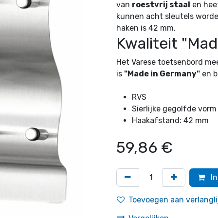
van
roestvrij staal
en heef
kunnen acht sleutels word
haken is 42 mm.
Kwaliteit "Ma
Het Varese toetsenbord mee
is
"Made in Germany"
en b
RVS
Sierlijke gegolfde vorm
Haakafstand: 42 mm
59,86
€
In
Toevoegen aan verlangli