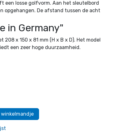
t een losse golfvorm. Aan het sleutelbord
en opgehangen. De afstand tussen de acht
de in Germany"
t 208 x 150 x 81 mm (H x B x D). Het model
iedt een zeer hoge duurzaamheid.
 winkelmandje
jst