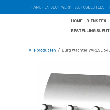
Overslaan naar inhoud
HANG- EN SLUITWERK
AUTOSLEUTELS
HOME
DIENSTEN
BESTELLING SLEU
Alle producten
Burg Wächter VARESE 64