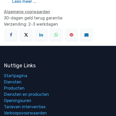
Lees meer ...
Algemene voorwaarden
30-dagen geld terug garantie
Verzending: 2-3 werkdagen
Nuttige Links
Startpagina
Diensten
Producten
Diensten en producten
Openingsuren
Tarieven interventies
Verkoopsvoorwaarden