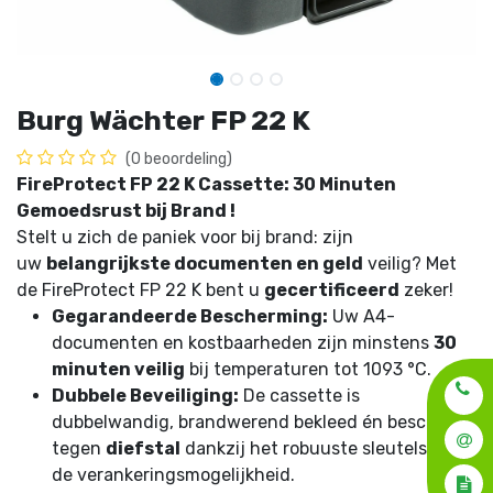
Burg Wächter FP 22 K
(0 beoordeling)
FireProtect FP 22 K Cassette: 30 Minuten
Gemoedsrust bij Brand !
Stelt u zich de paniek voor bij brand: zijn
uw
belangrijkste documenten en geld
veilig? Met
de FireProtect FP 22 K bent u
gecertificeerd
zeker!
Gegarandeerde Bescherming:
Uw A4-
documenten en kostbaarheden zijn minstens
30
minuten veilig
bij temperaturen tot 1093 °C.
Dubbele Beveiliging:
De cassette is
dubbelwandig, brandwerend bekleed én beschermt
tegen
diefstal
dankzij het robuuste sleutelslot en
de verankeringsmogelijkheid.